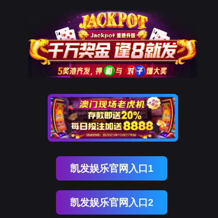
凯发娱乐官网入口1
凯发娱乐官网入口2