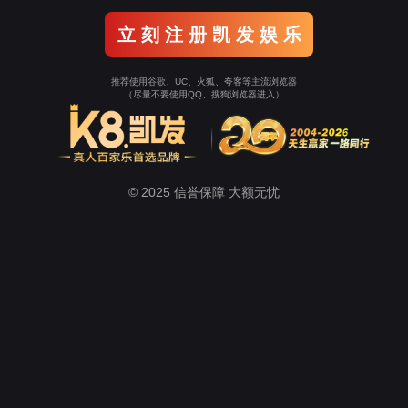
立 刻 注 册 凯 发 娱 乐
推荐使用谷歌、UC、火狐、夸客等主流浏览器
（尽量不要使用QQ、搜狗浏览器进入）
© 2025 信誉保障 大额无忧