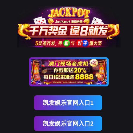
凯发娱乐官网入口1
凯发娱乐官网入口2