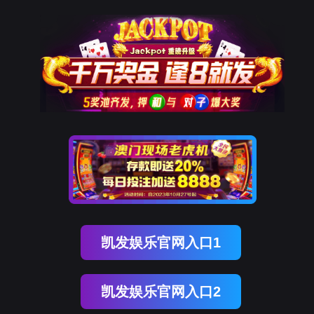
凯发娱乐官网入口1
凯发娱乐官网入口2